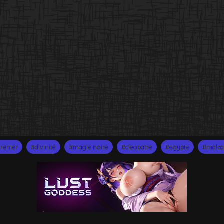
renier
#divinité
#magie noire
#cleopatre
#egypte
#malza