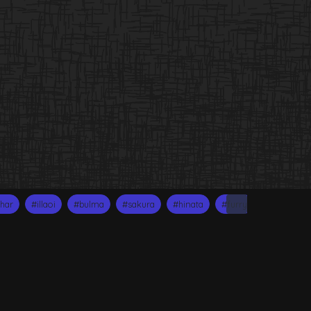
Suivant
har
#illaoi
#bulma
#sakura
#hinata
#furry
#yiff