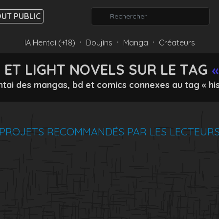
UT PUBLIC
IA Hentai (+18)
Doujins
Manga
Créateurs
⸱
⸱
⸱
ET LIGHT NOVELS SUR LE TAG
«
ntai des mangas, bd et comics connexes au tag « his
PROJETS RECOMMANDÉS PAR LES LECTEUR