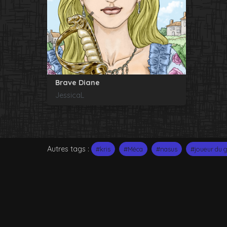
Précédent
Brave Diane
JessicaL
Autres tags :
#kris
#Méca
#nasus
#joueur du g