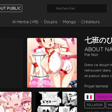
UT PUBLIC
IA Hentai (+18)
Doujins
Manga
Créateurs
⸱
⸱
⸱
七班の
ABOUT N
Par
Nori
Dans ce doujin h
retrouvent dans 
et paizuri dans c
Projet terminé
MANGA H
FELLATION
PA