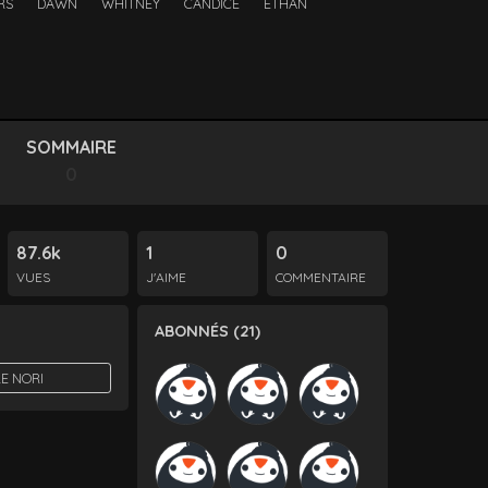
RS
DAWN
WHITNEY
CANDICE
ETHAN
SOMMAIRE
0
87.6k
1
0
VUES
J'AIME
COMMENTAIRE
ABONNÉS (21)
E NORI