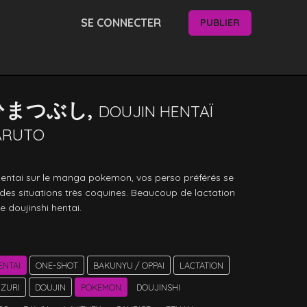
SE CONNECTER
PUBLIER
ひまつぶし,
DOUJIN HENTAÏ
ARUTO
entai sur le manga pokemon, vos perso préférés se 
des situations très coquines. Beaucoup de lactation 
e doujinshi hentai. 
ENTAI
ONE-SHOT
BAKUNYU / OPPAI
LACTATION
IZURI
DOUJIN
POKEMON
DOUJINSHI