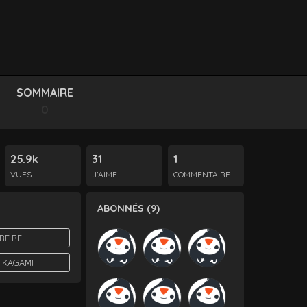
SOMMAIRE
0
25.9k
31
1
VUES
J'AIME
COMMENTAIRE
ABONNÉS (9)
RE REI
 KAGAMI