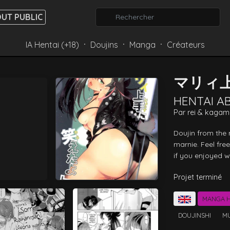
UT PUBLIC
IA Hentai (+18)
Doujins
Manga
Créateurs
⸱
⸱
⸱
マリィ
HENTAI 
Par
rei
&
kagam
Doujin from the
marnie. Feel fre
if you enjoyed w
Projet terminé
MANGA H
DOUJINSHI
MU