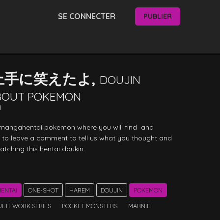
SE CONNECTER
PUBLIER
上手に笑えたよ,
DOUJIN
ABOUT POKEMON
i
 mangahentai pokemon where you will find  and 
e to leave a comment to tell us what you thought and 
atching this hentai doukin. 
ENTAI
ONE-SHOT
HAREM
DOUJIN
POKEMON
LTI-WORK SERIES
POCKET MONSTERS
MARNIE