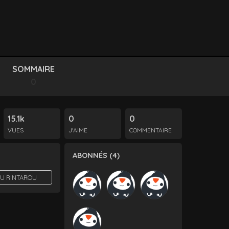
SOMMAIRE
0
15.1k
0
0
VUES
J'AIME
COMMENTAIRE
ABONNÉS (4)
SU RINTAROU