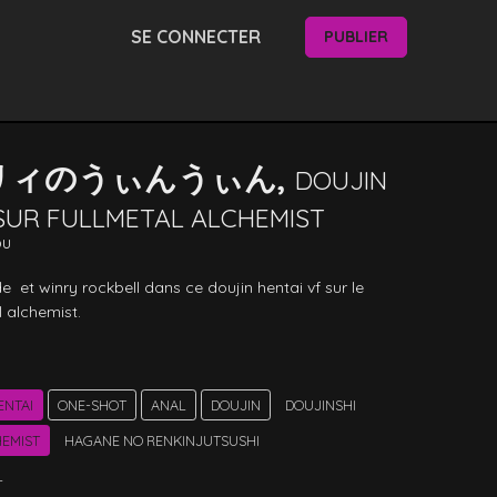
SE CONNECTER
PUBLIER
リィのうぃんうぃん,
DOUJIN
SUR FULLMETAL ALCHEMIST
ou
de  et winry rockbell dans ce doujin hentai vf sur le 
 alchemist. 
ENTAI
ONE-SHOT
ANAL
DOUJIN
DOUJINSHI
HEMIST
HAGANE NO RENKINJUTSUSHI
L