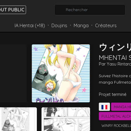
UT PUBLIC
IA Hentai (+18)
Doujins
Manga
Créateurs
⸱
⸱
⸱
ウィン
MHENTAI 
Par
Yasu Rintar
Suivez l'histoire 
manga Fullmetal
Projet terminé
MANGA H
FULLMETAL ALC
WINRY ROCKBEL