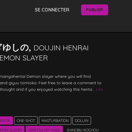
SE CONNECTER
PUBLIER
ぎゆしの,
DOUJIN HENRAI
EMON SLAYER
mangahentai Demon slayer where you will find 
and giyuu tomioka. Feel free to leave a comment to 
 thought and if you enjoyed watching this henta... 
Lire 
ENTAI
ONE-SHOT
MASTURBATION
DOUJIN
MON SLAYER
KIMETSU NO YAIBA
SHINOBU KOCHOU