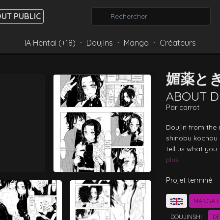
UT PUBLIC
IA Hentai (+18)
Doujins
Manga
Créateurs
⸱
⸱
⸱
媚薬と
ABOUT D
Par
carrot
Doujin from the 
shinobu kochou 
tell us what you
plus
Projet terminé
MANGA H
DOUJINSHI
DE