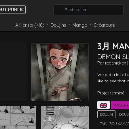
UT PUBLIC
IA Hentai (+18)
Doujins
Manga
Créateurs
⸱
⸱
⸱
3月 MA
DEMON S
Par
redchicken 
We put a lot of 
like to see that 
Projet terminé
MANGA H
DOUJIN
DOUJ
TANJIROU KAMA