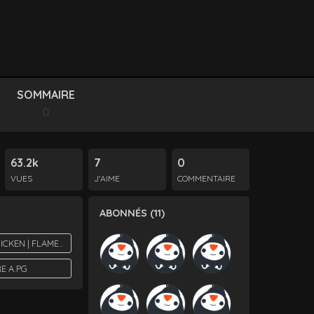
SOMMAIRE
0
63.2k
7
0
VUES
J'AIME
COMMENTAIRE
ABONNÉS (11)
ICKEN | FLAMECHICKEN
RE A.PG