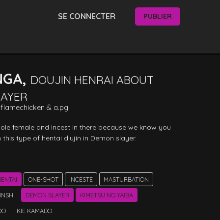
SE CONNECTER
PUBLIER
NGA,
DOUJIN HENRAI ABOUT
LAYER
| flamechicken
&
a.pg
sole female and incest in there because we know you 
in this type of hentai diujin in Demon slayer. 
ENTAI
ONE-SHOT
INCESTE
MASTURBATION
INSHI
DEMON SLAYER
KIMETSU NO YAIBA
DO
KIE KAMADO