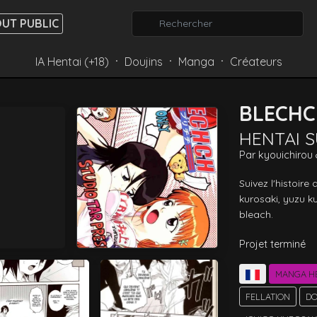
UT PUBLIC
IA Hentai (+18)
Doujins
Manga
Créateurs
⸱
⸱
⸱
BLECH
HENTAI 
Par
kyouichirou
Suivez l'histoire 
kurosaki, yuzu k
bleach. 
Projet terminé
MANGA H
FELLATION
DO