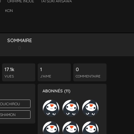
I
ORIHIME INOUE
TATSUKI ARISAWA
KON
SOMMAIRE
0
17.1k
1
0
VUES
J'AIME
COMMENTAIRE
ABONNÉS (11)
YOUICHIROU
 SHAMON