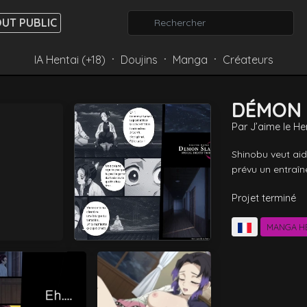
UT PUBLIC
IA Hentai (+18)
Doujins
Manga
Créateurs
⸱
⸱
⸱
DÉMON 
Par
J’aime le He
Shinobu veut aide
prévu un entraîne
Projet terminé
MANGA H