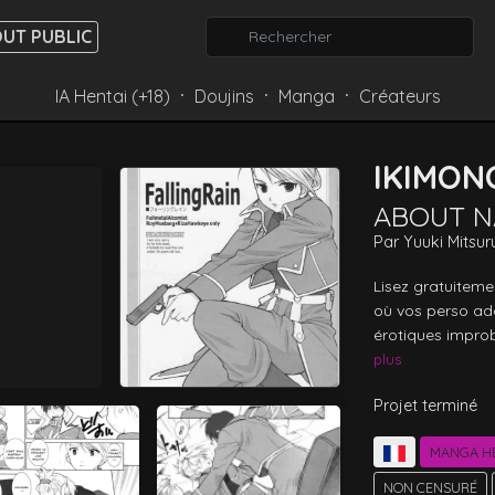
UT PUBLIC
IA Hentai (+18)
Doujins
Manga
Créateurs
⸱
⸱
⸱
IKIMON
ABOUT 
Par
Yuuki Mitsur
Lisez gratuiteme
où vos perso ado
érotiques improb
plus
Projet terminé
MANGA H
NON CENSURÉ