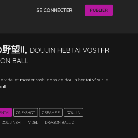
SE CONNECTER
PUBLIER
野望II,
DOUJIN HEBTAI VOSTFR
ON BALL
 de videl et master roshi dans ce doujin hentai vf sur le 
ll. 
ENTAI
ONE-SHOT
CREAMPIE
DOUJIN
DOUJINSHI
VIDEL
DRAGON BALL Z