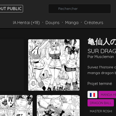
UT PUBLIC
IA Hentai (+18)
Doujins
Manga
Créateurs
⸱
⸱
⸱
亀仙人の
SUR DRAG
Par
Muscleman
Suivez l'histoire
manga dragon ba
Projet terminé
MANGA H
DRAGON BALL
MASTER ROSHI