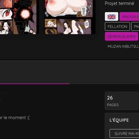
Projet terminé
MANGA H
FELLATION
PA
DEMON SLAYER
MUZAN KIBUTSUJ
26
PAGES
r le moment :(
L'ÉQUIPE
SUIVRE MA-K