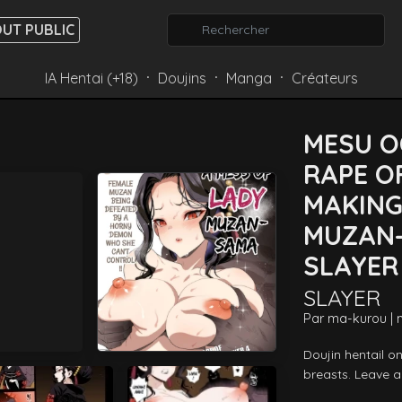
UT PUBLIC
IA Hentai (+18)
Doujins
Manga
Créateurs
⸱
⸱
⸱
MESU O
RAPE O
MAKING
MUZAN-
SLAYER
SLAYER
Par
ma-kurou |
Doujin hentail o
breasts. Leave a