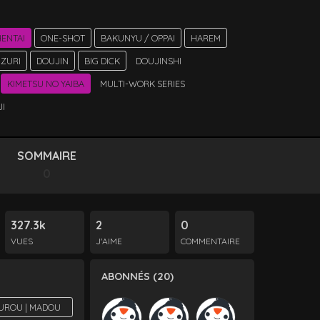
ENTAI
ONE-SHOT
BAKUNYU / OPPAI
HAREM
IZURI
DOUJIN
BIG DICK
DOUJINSHI
KIMETSU NO YAIBA
MULTI-WORK SERIES
I
SOMMAIRE
0
327.3k
2
0
VUES
J'AIME
COMMENTAIRE
ABONNÉS (20)
UROU | MADOU