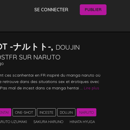
SE CONNECTER
PUBLIER
OT -ナルトト-,
DOUJIN
OSTFR SUR NARUTO
go
nt ces scanhentai en FR inspiré du manga naruto où 
 retrouve dans des situations sex et érotiques avec 
Pas mal de incest dans ce manga hentai ... 
Lire plus
ENTAI
ONE-SHOT
INCESTE
DOUJIN
NARUTO
ARUTO UZUMAKI
SAKURA HARUNO
HINATA HYUGA