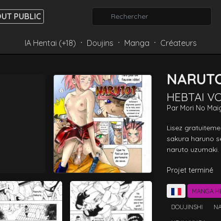
UT PUBLIC
IA Hentai (+18)
Doujins
Manga
Créateurs
⸱
⸱
⸱
NARUT
HEBTAI V
Par
Mori No Mai
Lisez gratuiteme
sakura haruno se
naruto uzumaki. 
Projet terminé
MANGA H
DOUJINSHI
N