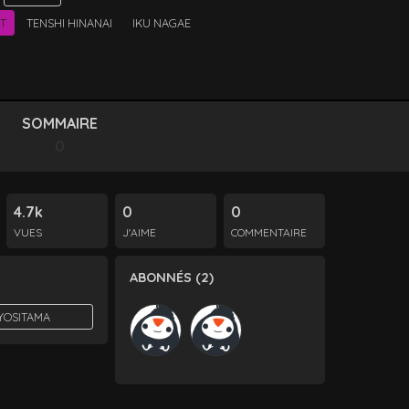
T
TENSHI HINANAI
IKU NAGAE
SOMMAIRE
0
4.7k
0
0
VUES
J'AIME
COMMENTAIRE
ABONNÉS (2)
YOSITAMA