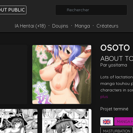
UT PUBLIC
IA Hentai (+18)
Doujins
Manga
Créateurs
⸱
⸱
⸱
OSOTO 
ABOUT T
Par
yositama
Lots of lactatio
manga touhou pr
characters in so
plus
Projet terminé
MANGA H
MASTURBATION