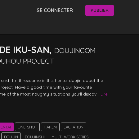
SE CONNECTER
PUBLIER
DE IKU-SAN,
DOUJINCOM
OUHOU PROJECT
n and ffm threesome in this hentai doujin about the 
oject. Have a good time with your favourite 
me of the most naughty situations you'll discov... 
Lire 
ENTAI
ONE-SHOT
HAREM
LACTATION
DOUJIN
DOUJINSHI
MULTI-WORK SERIES