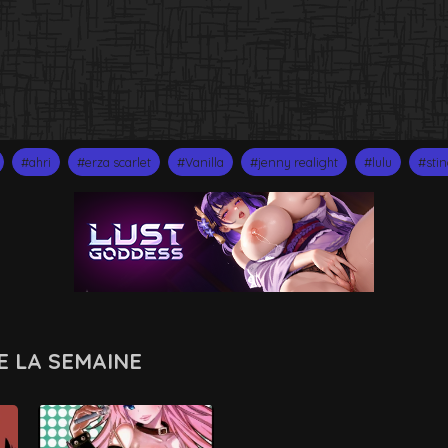
#ahri
#erza scarlet
#Vanilla
#jenny realight
#lulu
#stin
E LA SEMAINE