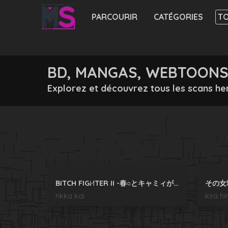
PARCOURIR
CATÉGORIES
TO
BD, MANGAS, WEBTOONS 
Explorez et découvrez tous les scans he
BITCH FIGHTER II -春○とキャミィが性奴隷へと堕ちるまで-
その女
Précédent
rikka kai
kira hi