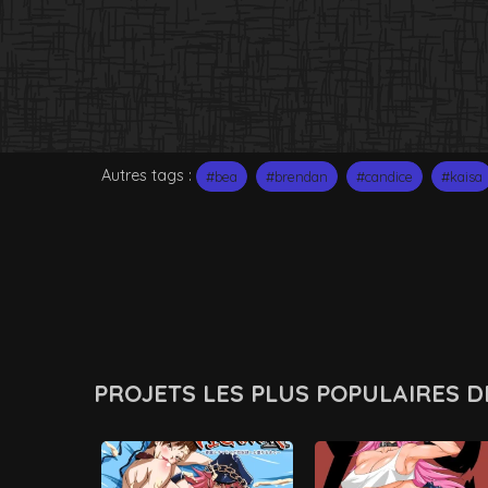
Autres tags :
#bea
#brendan
#candice
#kaisa
PROJETS LES PLUS POPULAIRES D