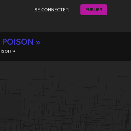
SE CONNECTER
PUBLIER
 POISON »
ison »
S
Suivant