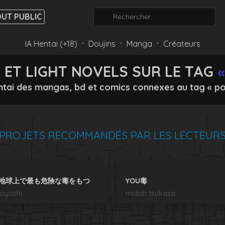
UT PUBLIC
IA Hentai (+18)
Doujins
Manga
Créateurs
⸱
⸱
⸱
ET LIGHT NOVELS SUR LE TAG
«
ntai des mangas, bd et comics connexes au tag « po
PROJETS RECOMMANDÉS PAR LES LECTEUR
地球上で最も危険な毒をもつ
YOU毒
royoshi
midoh tsukasa