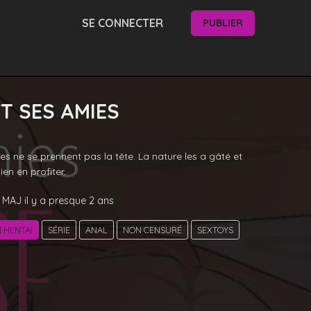
SE CONNECTER
PUBLIER
ET SES AMIES
es ne se prennent pas la tête. La nature les a gâté et 
en en profiter. 
MAJ
il y a presque 2 ans
 HENTAI
SÉRIE
ANAL
NON CENSURÉ
SEXTOYS