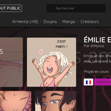
UT PUBLIC
IA Hentai (+18)
Doujins
Manga
Créateurs
⸱
⸱
⸱
ÉMILIE 
Par
shinjuco
Émilie et ses ami
elles comptent bi
Projet en cours
WEBTOON