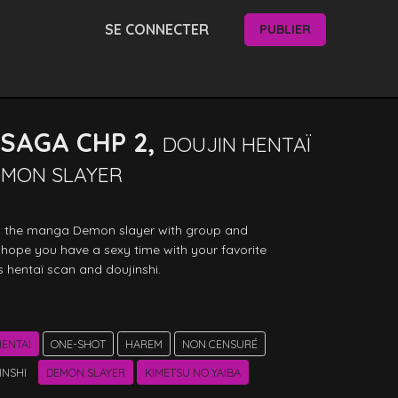
SE CONNECTER
PUBLIER
SAGA CHP 2,
DOUJIN HENTAÏ
EMON SLAYER
on the manga Demon slayer with group and 
ope you have a sexy time with your favorite 
s hentaï scan and doujinshi. 
ENTAI
ONE-SHOT
HAREM
NON CENSURÉ
INSHI
DEMON SLAYER
KIMETSU NO YAIBA