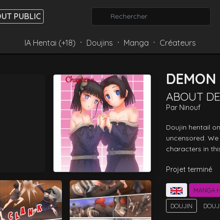
UT PUBLIC
IA Hentai (+18)
Doujins
Manga
Créateurs
⸱
⸱
⸱
DEMON 
ABOUT D
Par
Ninouf
Doujin hentail 
uncensored. We h
characters in thi
Projet terminé
MANGA H
DOUJIN
DOUJ