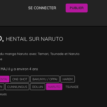
SE CONNECTER
PUBLIER
O,
HENTAIL SUR NARUTO
i du manga Naruto avec Temari, Tsunade et Naruto 
le 
MAJ
il y a environ 4 ans
ENTAI
ONE-SHOT
BAKUNYU / OPPAI
HAREM
RI
CUNNILINGUS
DOUJIN
NARUTO
TSUNADE
MARI