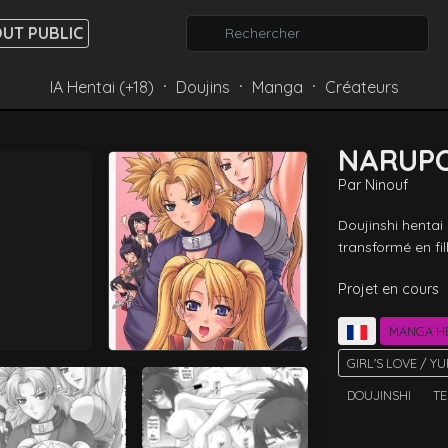
UT PUBLIC
IA Hentai (+18)
Doujins
Manga
Créateurs
⸱
⸱
⸱
NARUP
Par
Ninouf
Doujinshi henta
transformé en fil
Projet en cours
MANGA H
GIRL'S LOVE / YU
DOUJINSHI
TE